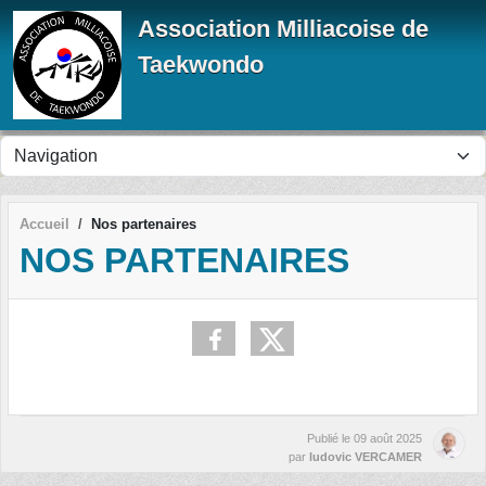
Panneau de gestion des cookies
Association Milliacoise de
Taekwondo
Accueil
Nos partenaires
NOS PARTENAIRES
Publié le
09 août 2025
par
ludovic VERCAMER