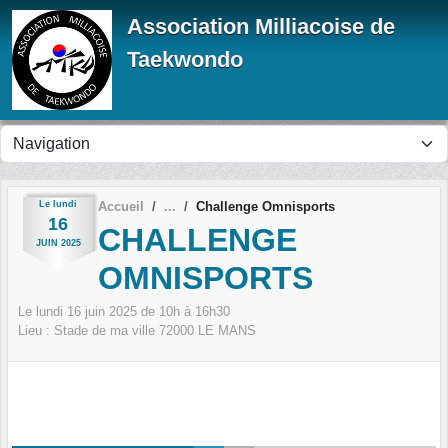
Panneau de gestion des cookies
Association Milliacoise de
Taekwondo
Le
lundi
Accueil
Challenge Omnisports
16
CHALLENGE
JUIN
2025
OMNISPORTS
Le
lundi
16
juin
2025
de 10h à 16h30
Lieu :
Stade de ma ville
72000
LE MANS